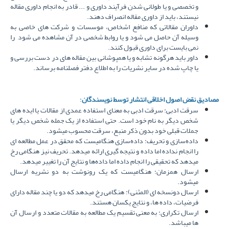
و تخصصی و یا طولانی شدن فرآیند داوری و ... قادر به انجام داوری مقاله
نیستند، باید از داوری مقاله انصراف دهند.
داوران مقالاتی که منافع اشخاص، موسسات و شرکت های خاصی به
وسیله آن حاصل می شود و یا روابط شخصی در آن مشاهده می شود را
نمی بایست برای داوری قبول کنند.
داور باید هرگونه تشابه و یا همپوشانی بین مقاله های در دست بررسی و
یا چاپ شده در سایر نشریات را به اطلاع دفتر فصلنامه برساند.
مصادیق نقض اصول اخلاقی انتشار توسط نویسندگان
:
سرقت ادبی: سرقت ادبی به معنای استفاده عمدی از مقالات یا ایده های
شخص دیگر به نام خود است. حتی استفاده از یک جمله شخص دیگر یا
جملات قبلی خود بدون ذکر منبع، سرقت محسوب میشود.
داده‌سازی و تحریف: داده‌سازی هنگامیست که محقق در عمل مطالعه ای
را انجام نداده اما داده و نتیجه گیری ارائه میدهد. تحریف نیز هنگامی رخ
میدهد که تحقیقی را انجام داده اما داده‌ها و نتایج آن را تغییر میدهد.
ارسال همزمان: هنگامیست که یک رونوشت به دو نشریه ارسال
میشود.
ارسال دونسخه ای (المثنی): هنگامی رخ میدهد که دو یا چند مقاله دارای
فرضیات، داده ها، و نتایج یکسان هستند.
ارسال تکراری: به معنی تقسیم یک مطالعه به مقالات متعدد و ارسال آن
ها میباشد.