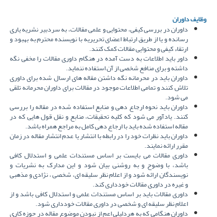
وظایف داوران
داوران در بررسی کیفی، محتوایی و علمی مقالات، به سردبیر نشریه یاری
رسانده و یا از طریق ارتباط اعضای تحریریه با نویسنده محترم به بهبود و
ارتقاء کیفی و محتوایی مقالات کمک کنند.
داور باید اطلاعات به دست آمده در هنگام داوری مقالات را مخفی نگه
داشته و برای منافع شخصی از آن استفاده ننماید.
داوران باید در محرمانه نگه داشتن مقاله های ارسال شده برای داوری
تلاش کنند و تمامی اطلاعات موجود در مقالات برای داوران محرمانه تلقی
می شود.
داوران باید نحوه ارجاع دهی و منابع استفاده شده در مقاله را بررسی
کنند. یادآور می شود که کلیه تحقیقات، منابع و نقل قول هایی که در
مقاله استفاده شده باید با ارجاع دهی کامل به مراجع همراه باشد.
داوران باید نظرات خود را در رابطه با انتشار یا عدم انتشار مقاله در زمان
مقرر ارائه نمایند.
داوری مقالات می بایست بر اساس مستندات علمی و استدلال کافی
باشد، با وضوح و به روشنی بیان شود و این مدارک به نشریات و
نویسندگان ارائه شود و از اعلام نظر سلیقه ای، شخصی ، نژادی و مذهبی
و غیره در داوری مقالات خودداری کند.
داوری مقالات باید بر اساس مستندات علمی و استدلال کافی باشد و از
اعلام نظر سلیقه ای و شخصی در داوری مقالات خودداری شود.
داوران هنگامی که به هردلیلی اعم از نبودن موضوع مقاله در حوزه کاری