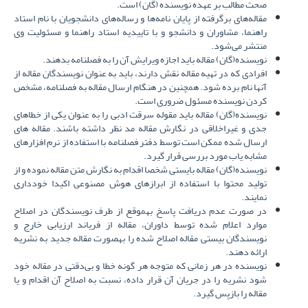
صحت مطالب بر عهده نویسنده (گان) است
.
مقاله‌های برگرفته از پایان نامه‌ها و رساله‌های دانشجویان با نام استاد
راهنما، مشاوران و دانشجو و با تاییدیه استاد راهنما و مسئولیت وی
منتشر می‌شود
.
نویسنده(گان) مقاله باید اجازه ویرایش آن را به فصلنامه بدهند
.
افرادی که در تهیه مقاله نقش دارند، باید به عنوان نویسندگان مقاله از
آنها نام برده شود. همچنین در هنگام ارسال مقاله به فصلنامه، مشخص
کردن نویسنده مسئول ضروری است
.
نویسنده(گان) مقاله باید مقوله سرقت ادبی را به عنوان یکی از خطاهای
جدی و غیراخلاقی در نگارش مقاله مد نظر داشته باشند. مقاله های
ارسال شده ممکن است توسط دفتر فصلنامه با استفاده از نرم افزارهای
مشابه یاب مورد بررسی قرار گیرد.
نویسنده(گان) مقاله بایستی شخصا اقدام به نگارش متن مقاله نموده و از
تولید محتوا با استفاده از ابرازهای هوش مصنوعی اکیدا خودداری
نمایند
.
در صورت عدم دریافت پاسخ به­موقع از طرف نویسندگان در اصلاح
موارد اعلام شده توسط داوران، مقاله از فریاند ارزیابی خارج و
نویسندگان بیستی مقاله اصلاح شده را به­صورت مقاله جدید به نشریه
ارائه دهند
.
نویسنده در هر زمانی که متوجه هر گونه خطا و بی‌دقتی در مقاله خود
شود نشریه را در جریان آن قرار داده، نسبت به اصلاح آن اقدام و یا
مقاله را بازپس گیرد
.