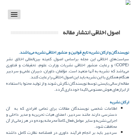
Toggle
vigation
اصول اخلاقی انتشار مقاله
نویسندگان و ارکان نشریه تابع قوانین و منشور اخلاقی نشریه می‌باشند
.
سیاست‌های اخلاقی این مجله براساس اصول کمیته بین‌المللی اخلاق نشر
(
COPE
) و رعایت منشور اخلاقی نشریات وزارت علوم، تحقیقات و فناوری
می‌باشد که نشریه به آنها متعهد است. مؤلفان، داوران، دبیران علمی و سردبیر
هنگام همکاری با این نشریه باید این اصول اخلاقی را رعایت کنند.
مقاله ارسالی بایستی توسط نویسندگان نگارش شوند و از تولید محتوا با استفاده
از ابرازهای هوش مصنوعی اکیدا خودداری گردد.
ارکان نشریه
اطلاعات شخصی نویسندگان مقالات برای تمامی افرادی که به آن
دسترسی دارند مانند سردبیر، اعضای هیات تحریریه و مدیر داخلی و
اجرایی نشریه و سایر عوامل فعال کاملاً محرمانه بوده و در هر زمانی از آن
محافظت شود.
سردبیر باید بر انجام فرآیند داوری در فصلنامه نظارت کامل داشته